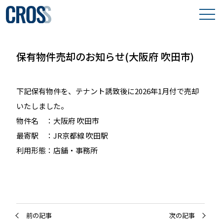
わたしたちの想い
保有物件売却のお知らせ(大阪府 吹田市)
取り組み事例
下記保有物件を、テナント誘致後に2026年1月付で売却
保有物件
いたしました。
会社案内
物件名 ：大阪府 吹田市
最寄駅 ：JR京都線 吹田駅
利用形態：店舗・
事務所
前の記事
次の記事