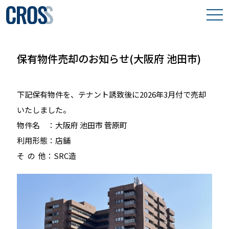
わたしたちの想い
保有物件売却のお知らせ(大阪府 池田市)
取り組み事例
下記保有物件を、テナント誘致後に2026年3月付で売却
保有物件
いたしました。
会社案内
物件名 ：大阪府 池田市 菅原町
利用形態：
店舗
そ の 他：
SRC造