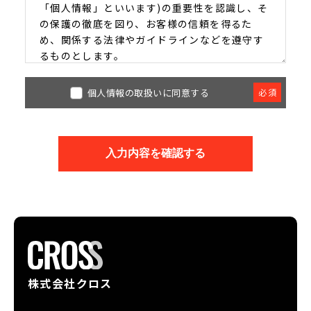
「個人情報」といいます)の重要性を認識し、そ
の保護の徹底を図り、お客様の信頼を得るた
め、関係する法律やガイドラインなどを遵守す
るものとします。
以下にその基本方針を挙げこれを徹底するもの
とします。
必須
個人情報の取扱いに同意する
【個人情報の収集と管理】
お客様の個人情報は、株式会社クロスの事業活
入力内容を確認する
動範囲でお預かりします。公開された情報を除
き、適法 かつ公正な手段で収集し、お客様の了
解なしに第三者から個人情報を入手・利用する
ことはありません。
【情報共有と公開】
株式会社クロスは、お客様を個人的に特定でき
る情報を第三者に販売したり、賃借いたしませ
株式会社クロス
ん。以下の 場合、お客様を個人的に特定できる
情報を第三者に提供する場合がございます。